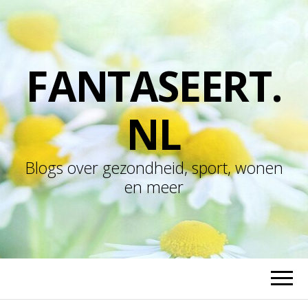
FANTASEERT.
NL
Blogs over gezondheid, sport, wonen
en meer