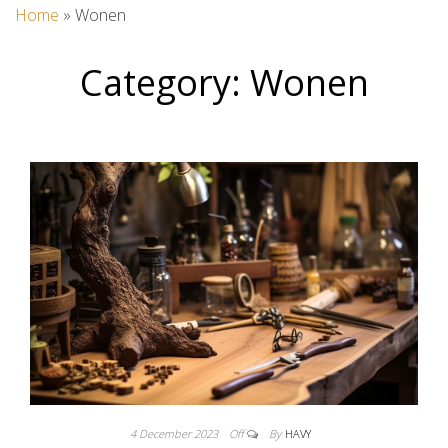
Home
»
Wonen
Category:
Wonen
4 December 2023
Off
By
HAVY