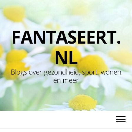
FANTASEERT.
NL
Blogs over gezondheid, sport, wonen
en meer