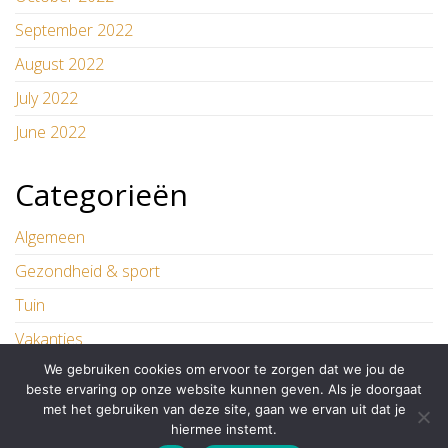
September 2022
August 2022
July 2022
June 2022
Categorieën
Algemeen
Gezondheid & sport
Tuin
Vakanties
We gebruiken cookies om ervoor te zorgen dat we jou de
Wonen
beste ervaring op onze website kunnen geven. Als je doorgaat
met het gebruiken van deze site, gaan we ervan uit dat je
hiermee instemt.
Proudly powered by
WordPress
|
Theme:
Master Blog