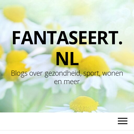
FANTASEERT.
NL
Blogs over gezondheid, sport, wonen
en meer