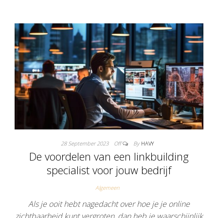
28 September 2023
Off
By
HAVY
De voordelen van een linkbuilding
specialist voor jouw bedrijf
Algemeen
Als je ooit hebt nagedacht over hoe je je online
zichtbaarheid kunt vergroten, dan heb je waarschijnlijk