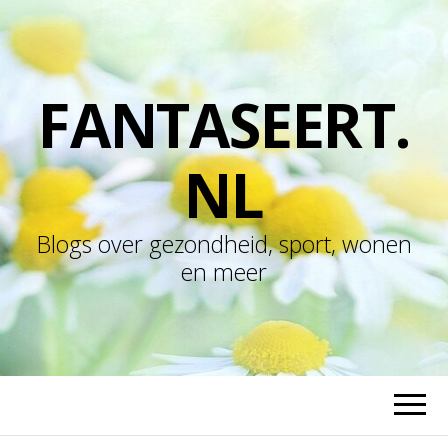
FANTASEERT.
NL
Blogs over gezondheid, sport, wonen
en meer