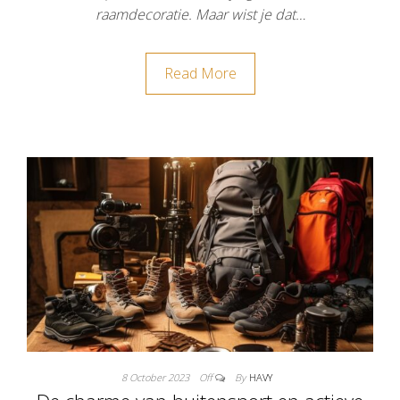
raamdecoratie. Maar wist je dat…
Read More
8 October 2023
Off
By
HAVY