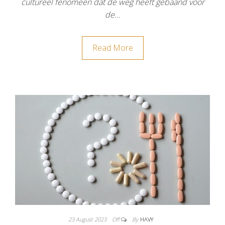
cultureel fenomeen dat de weg heeft gebaand voor
de…
Read More
23 August 2023
Off
By
HAVY