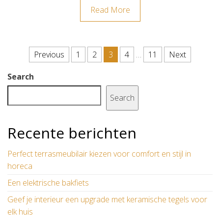
Read More
Posts pagination
Previous
1
2
3
4
…
11
Next
Search
Search
Recente berichten
Perfect terrasmeubilair kiezen voor comfort en stijl in
horeca
Een elektrische bakfiets
Geef je interieur een upgrade met keramische tegels voor
elk huis